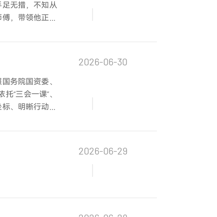
手足无措，不知从
师傅，带领他正式
变的成长旅程。
2026-06-30
照国务院国资委、
托“三会一课”、
坐标、明晰行动方
2026-06-29