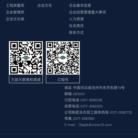
工程质量奖
企业文化
企业基本信息
企业管理奖
企业经营管理重大事项
企业文化类
人力资源
社会责任
联系方式
欠款欠薪维权渠道
订阅号
地址:中国河北省沧州市永济东路79号
邮编:061000
行政电话:0317-3590226
经营电话:0317-3590303
公司账款及农民工服务热线:0317-3590730
传真:0317-3061580
E-mail：13gsjb@cncec13.com