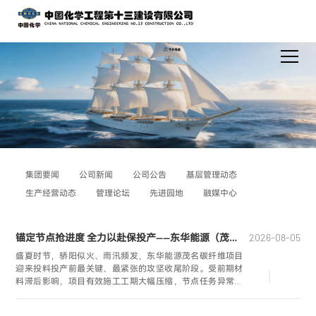
集团要闻
公司新闻
公司公告
基层管理动态
生产经营动态
管理论坛
先进园地
融媒中心
锚定节点抢进度 全力以赴保投产——东华能源（茂名）万吨级碳纤维项目攻坚纪实
2026-08-05
盛夏时节，骄阳似火、雨汛频发，东华能源茂名碳纤维项目
迎来投料投产前最关键、最紧张的攻坚收尾阶段。受前期材
料滞后影响，项目有效施工工期大幅压缩，节点任务异常艰
巨。为全力保障既定投料试车目标，广东分公司东华能源
（茂名）万吨级碳纤维工程项目团队主动担当、精准部署，