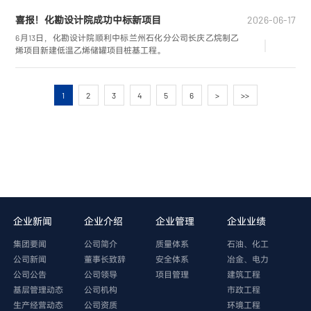
喜报！化勘设计院成功中标新项目
2026-06-17
6月13日，化勘设计院顺利中标兰州石化分公司长庆乙烷制乙
烯项目新建低温乙烯储罐项目桩基工程。
1
2
3
4
5
6
>
>>
企业新闻
企业介绍
企业管理
企业业绩
集团要闻
公司简介
质量体系
石油、化工
公司新闻
董事长致辞
安全体系
冶金、电力
公司公告
公司领导
项目管理
建筑工程
基层管理动态
公司机构
市政工程
生产经营动态
公司资质
环境工程