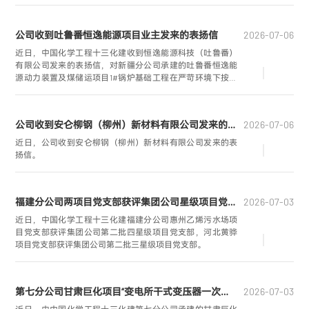
书记计卫东受邀出席业主单位表彰会，并代表获奖施工单位
讲话。
公司收到吐鲁番恒逸能源项目业主发来的表扬信
2026-07-06
近日，中国化学工程十三化建收到恒逸能源科技（吐鲁番）
有限公司发来的表扬信，对新疆分公司承建的吐鲁番恒逸能
源动力装置及煤储运项目1#锅炉基础工程在严苛环境下按期
完成节点目标表示高度认可。项目经理圣威凭借出色的攻坚
表现，被业主单位评为“攻坚能手”。
公司收到安仑柳钢（柳州）新材料有限公司发来的表扬信
2026-07-06
近日，公司收到安仑柳钢（柳州）新材料有限公司发来的表
扬信。
福建分公司两项目党支部获评集团公司星级项目党支部荣誉
2026-07-03
近日，中国化学工程十三化建福建分公司惠州乙烯污水场项
目党支部获评集团公司第二批四星级项目党支部，河北黄骅
项目党支部获评集团公司第二批三星级项目党支部。
第七分公司甘肃巨化项目“变电所干式变压器一次性受电成功”
2026-07-03