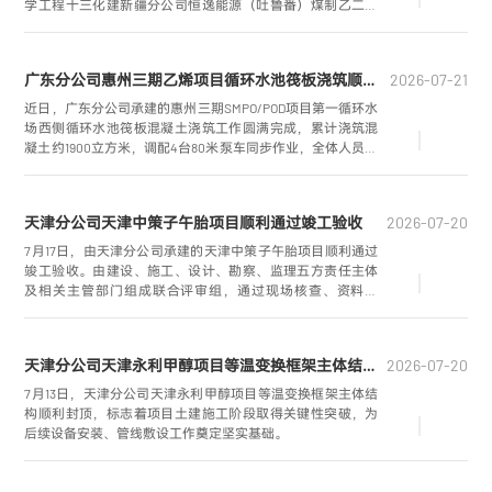
学工程十三化建新疆分公司恒逸能源（吐鲁番）煤制乙二醇
项目负责人圣威，站在地表温度80℃、9级大风裹挟黄沙肆虐
的施工现场，严肃地向随行技术人员进行交代。
广东分公司惠州三期乙烯项目循环水池筏板浇筑顺利完成
2026-07-21
近日，广东分公司承建的惠州三期SMPO/POD项目第一循环水
场西侧循环水池筏板混凝土浇筑工作圆满完成，累计浇筑混
凝土约1900立方米，调配4台80米泵车同步作业，全体人员连
续奋战20小时，顺利完成大方量筏板浇筑施工。
天津分公司天津中策子午胎项目顺利通过竣工验收
2026-07-20
7月17日，由天津分公司承建的天津中策子午胎项目顺利通过
竣工验收。由建设、施工、设计、勘察、监理五方责任主体
及相关主管部门组成联合评审组，通过现场核查、资料审
阅、综合评议，一致确认项目全部建设内容满足设计标准与
现行规范，工程质量评定合格。
天津分公司天津永利甲醇项目等温变换框架主体结构顺利封顶
2026-07-20
7月13日，天津分公司天津永利甲醇项目等温变换框架主体结
构顺利封顶，标志着项目土建施工阶段取得关键性突破，为
后续设备安装、管线敷设工作奠定坚实基础。