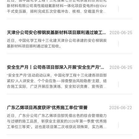
近日，由中国化学工程十三化建第七分公司承建的甘肃巨化
新材料有限公司高性能硅氟新材料一体化项目变电所6台10kV
干式变压器，顺利完成五次空载冲击、核相、空载温升全流
程试验，一次性受电成功。
天津分公司安仑柳钢炭基新材料项目顺利通过竣工验收
2026-06-25
近日，中国化学工程十三化建天津分公司承建的安仑柳钢炭
基新材料项目顺利通过竣工验收。
安全生产月丨公司各项目部深入开展“安全生产月”系列活动
2026-06-25
“安全生产月”活动启动以来，中国化学工程十三化建各项目部
紧扣“人人讲安全、个个会应急——排查整治风险隐患”主题，结
合施工实际，广泛开展应急演练、安全知识竞赛、宣传咨询
日等系列活动，通过实战练兵与理论宣教相结合，切实提升
全员安全意识和应急处置能力，筑牢项目安全生产防线。
广东乙烯项目再度获评“优秀施工单位”荣誉
2026-06-22
近日，广东分公司广东乙烯项目部凭借出色的综合管理能力
与过硬的施工品质，斩获业主颁发的2026年第一季度“优秀施
工单位三等奖”。这也是项目第二次收获此项殊荣，实力再获
业主高度认可。