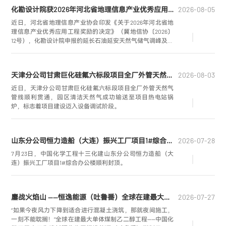
紧扣“六比六创实干争先”劳动竞赛要求，全员吹响大干冲刺集
化勘设计院获2026年河北省地理信息产业优秀应用工程银奖
2026-08-05
结号，以超常规举措抢工期、赶进度、保履约，圆满完成阶
段性攻坚任务，为项目投料试车筑牢坚实基础。
近日，河北省地理信息产业协会印发《关于2026年河北省地
理信息产业优秀应用工程奖励的决定》（冀地信协〔2026〕
12号），化勘设计院申报的延长石油延安天然气储气调峰及配
套LNG项目荣获2026年河北省地理信息产业优秀应用工程银
奖。
天津分公司甘肃巨化硅氟六标段项目全厂外管天然气管线顺利贯通
2026-08-03
近日，天津分公司甘肃巨化硅氟六标段项目全厂外管天然气
管线顺利贯通，园区清洁天然气成功输送至项目热电站锅
炉，标志着项目建设迈入设备调试阶段。
山东分公司恒力造船（大连）振兴工厂项目1#综合办公楼顺利封顶
2026-07-28
7月23日，中国化学工程十三化建山东分公司恒力造船（大
连）振兴工厂项目1#综合办公楼顺利封顶。
鏖战火焰山 ——恒逸能源（吐鲁番）全球在建最大单体煤制乙二醇工程纪实
2026-07-27
“如果今夜风力下降到适合进行混凝土浇筑，那就夜间施工，
一刻不能耽搁！”全球在建最大单体煤制乙二醇工程——中国化