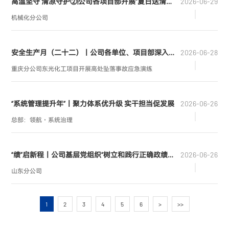
高温坚守 清凉守护②|公司各项目部开展“夏日送清凉”慰问活动
2026-06-29
想坐标、明晰行动方向。
机械化分公司
安全生产月（二十二）丨公司各单位、项目部深入开展“安全生产月”系列活动
2026-06-28
重庆分公司东光化工项目开展高处坠落事故应急演练
“系统管理提升年”丨聚力体系优升级 实干担当促发展
2026-06-26
总部：领航・系统治理
“绩”启新程丨公司基层党组织“树立和践行正确政绩观学习教育”进行时（五）
2026-06-26
山东分公司
1
2
3
4
5
6
>
>>