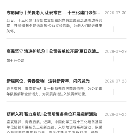
度融合，以人才强企支撑分公司高质量发展。
志愿同行丨关爱老人 让爱常在——十三化建门诊部开展义诊服务活动
2026-07-30
近日，十三化建门诊部党支部组织党员志愿者走进周边养老
院，开展“情暖夕阳送温暖”公益义诊活动，为老人们送去健康
关怀。
高温坚守 清凉护航④丨公司各单位开展“夏日送清凉”慰问活动
2026-07-29
第七分公司
新程就位，青春登场！这群新青年，闪闪发光
2026-07-28
夏日有风，青春有光！又一批新鲜血液奔赴而来，为公司青
年队伍解锁全新活力，为发展赛道注入滚烫新动能。
萌新入列 蓄力启航 | 公司所属各单位开展迎新活动
2026-07-23
盛夏逐梦，青春启航。近期，中国化学工程十三化建各基层
单位陆续开展新员工迎新座谈、入职培训等系列活动，以暖
心举措迎接青年新力量。愿全体新员工不负期许、砥砺奋