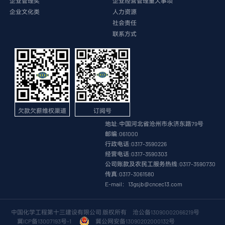
企业管理奖
企业经营管理重大事项
企业文化类
人力资源
社会责任
联系方式
欠款欠薪维权渠道
订阅号
地址:中国河北省沧州市永济东路79号
邮编:061000
行政电话:0317-3590226
经营电话:0317-3590303
公司账款及农民工服务热线:0317-3590730
传真:0317-3061580
E-mail：13gsjb@cncec13.com
中国化学工程第十三建设有限公司 版权所有
沧公备13090002066219号
冀ICP备13007193号-1
冀公网安备13090202000132号