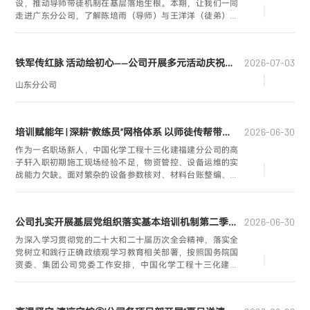
设，推动导师带徒机制在基层落地生根。本期，让我们一同
走进广东分公司，了解陈培雨（导师）与王洋洋（徒弟）的
成长故事。
铁军传红脉 活动绘初心——公司开展多元活动庆祝建党105周年
2026-07-03
山东分公司
培训赋能年 | 深耕“教练员”网格体系 以师徒传帮带赋能青年成长成才
2026-06-30
作为一名职场新人，中国化学工程十三化建福建分公司的高
子轩入职初期施工现场经验不足，物资管控、设备运维的实
战能力欠缺。面对繁杂的设备参数核对、材料台账整编、物
资成本测算与现场物料统筹工作，刚走出校园的他一度手足
无措，不知从何处着手开展工作。幸运的是，公司安排深耕
设备材料管理与现场物资统筹多年的业务骨干刘云翔担任他
公司扎实开展基层党组织落实基本培训机制第二季度学习研讨
2026-06-30
的师傅，带领他正式踏上系统化、专业化的学习成长之
路。“教练员”网格化体系的落地，为他量身搭建了成长阶梯，
为深入学习贯彻党的二十大和二十届历次全会精神，落实全
开启了快速蜕变的成长旅程。
党树立和践行正确政绩观学习教育相关部署，按照国务院国
资委、集团公司党委工作安排，中国化学工程十三化建将
2026年二季度基层党组织基本培训与学习教育融合推进，依
托“三会一课”、主题党日等组织载体，组织党员逐字逐句研读
原著、结合工作交流研讨，在学、查、改一体推进中校准思