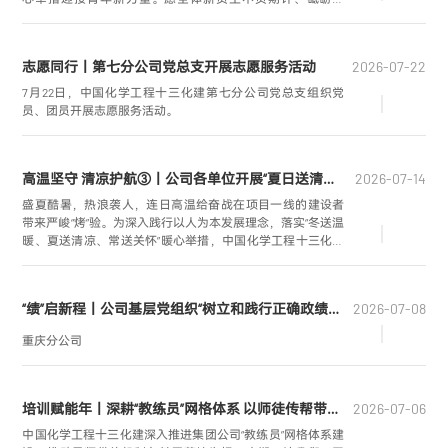
进，将青春热忱融入企业，以实干实绩助力公司高质量发
展。
志愿同行丨第七分公司党总支开展志愿服务活动
2026-07-22
7月22日，中国化学工程十三化建第七分公司党总支组织党
员、团员开展志愿服务活动。
高温坚守 清凉护航③丨公司各单位开展“夏日送清凉”慰问活动
2026-07-14
盛夏酷暑，热浪袭人，连日高温给奋战在项目一线的建设者
带来严峻“烤”验。为深入践行以人为本发展理念，落实“冬送温
暖、夏送清凉、常送关怀”暖心举措，中国化学工程十三化建
各级工会组织和各项目部常态化开展“夏日送清凉”慰问活动，
以暖心服务筑牢高温安全生产防线，切实守护职工身心健
康，不断提升一线职工归属感、幸福感与安全感。
“绩”启新程丨公司基层党组织“树立和践行正确政绩观学习教育”进行时（六）
2026-07-08
重庆分公司
培训赋能年丨深耕“教练员”网格体系 以师徒传帮带赋能青年成长成才（二）
2026-07-06
中国化学工程十三化建深入推进集团公司“教练员”网格体系建