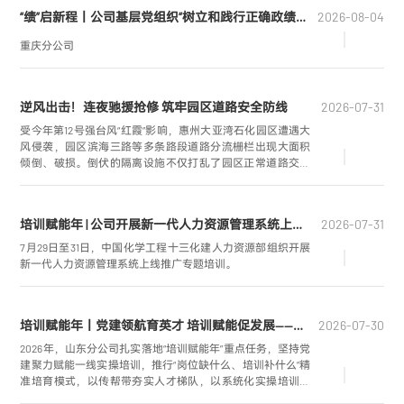
助力集团加快建设成为世界一流创新型工程公司。
“绩”启新程丨公司基层党组织“树立和践行正确政绩观学习教育”进行时（七）
2026-08-04
重庆分公司
逆风出击！连夜驰援抢修 筑牢园区道路安全防线
2026-07-31
受今年第12号强台风“红霞”影响，惠州大亚湾石化园区遭遇大
风侵袭，园区滨海三路等多条路段道路分流栅栏出现大面积
倾倒、破损。倒伏的隔离设施不仅打乱了园区正常道路交通
通行秩序，给过往车辆、人员通勤造成不便，更埋下了道路
碰撞、通行受阻等安全隐患，园区道路安全形势严峻。
培训赋能年 | 公司开展新一代人力资源管理系统上线推广专题培训
2026-07-31
7月29日至31日，中国化学工程十三化建人力资源部组织开展
新一代人力资源管理系统上线推广专题培训。
培训赋能年丨党建领航育英才 培训赋能促发展——山东分公司人才培育工作侧记
2026-07-30
2026年，山东分公司扎实落地“培训赋能年”重点任务，坚持党
建聚力赋能一线实操培训，推行“岗位缺什么、培训补什么”精
准培育模式，以传帮带夯实人才梯队，以系统化实操培训提
升全员专业能力，推动高质量党建与人才建设、项目生产深