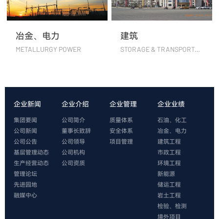
冶金、电力
建筑
METALLURGY POWER
STORAGE & TRANSPORTATION
企业新闻
企业介绍
企业管理
企业业绩
集团要闻
公司简介
质量体系
石油、化工
公司新闻
董事长致辞
安全体系
冶金、电力
公司公告
公司领导
项目管理
建筑工程
基层管理动态
公司机构
市政工程
生产经营动态
公司资质
环境工程
管理论坛
新能源
先进园地
储运工程
融媒中心
岩土工程
检验、检测
境外项目