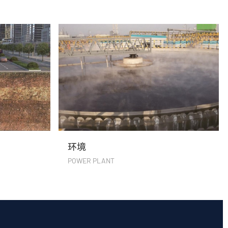
环境
POWER PLANT