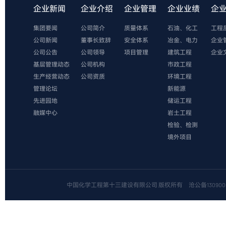
企业新闻
企业介绍
企业管理
企业业绩
企
集团要闻
公司简介
质量体系
石油、化工
工程
公司新闻
董事长致辞
安全体系
冶金、电力
企业
公司公告
公司领导
项目管理
建筑工程
企业
基层管理动态
公司机构
市政工程
生产经营动态
公司资质
环境工程
管理论坛
新能源
先进园地
储运工程
融媒中心
岩土工程
检验、检测
境外项目
中国化学工程第十三建设有限公司 版权所有
沧公备1309000