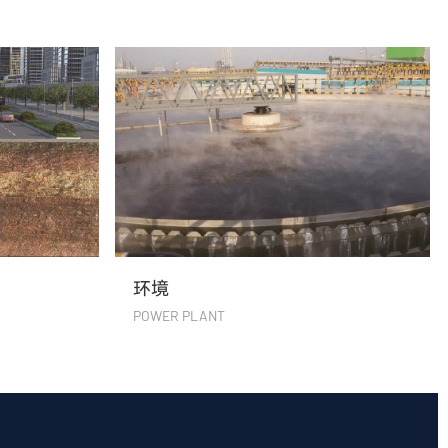
环境
POWER PLANT