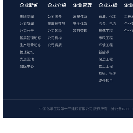
企业新闻
企业介绍
企业管理
企业业绩
企
集团要闻
公司简介
质量体系
石油、化工
工程
公司新闻
董事长致辞
安全体系
冶金、电力
企业
公司公告
公司领导
项目管理
建筑工程
企业
基层管理动态
公司机构
市政工程
生产经营动态
公司资质
环境工程
管理论坛
新能源
先进园地
储运工程
融媒中心
岩土工程
检验、检测
境外项目
中国化学工程第十三建设有限公司 版权所有
沧公备1309000