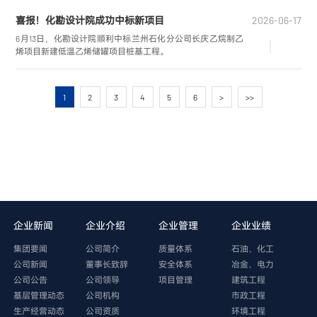
喜报！化勘设计院成功中标新项目
2026-06-17
6月13日，化勘设计院顺利中标兰州石化分公司长庆乙烷制乙
烯项目新建低温乙烯储罐项目桩基工程。
1
2
3
4
5
6
>
>>
企业新闻
企业介绍
企业管理
企业业绩
集团要闻
公司简介
质量体系
石油、化工
公司新闻
董事长致辞
安全体系
冶金、电力
公司公告
公司领导
项目管理
建筑工程
基层管理动态
公司机构
市政工程
生产经营动态
公司资质
环境工程