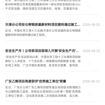
近日，由中国化学工程十三化建第七分公司承建的甘肃巨化
新材料有限公司高性能硅氟新材料一体化项目变电所6台10kV
干式变压器，顺利完成五次空载冲击、核相、空载温升全流
程试验，一次性受电成功。
天津分公司安仑柳钢炭基新材料项目顺利通过竣工验收
2026-06-25
近日，中国化学工程十三化建天津分公司承建的安仑柳钢炭
基新材料项目顺利通过竣工验收。
安全生产月丨公司各项目部深入开展“安全生产月”系列活动
2026-06-25
“安全生产月”活动启动以来，中国化学工程十三化建各项目部
紧扣“人人讲安全、个个会应急——排查整治风险隐患”主题，结
合施工实际，广泛开展应急演练、安全知识竞赛、宣传咨询
日等系列活动，通过实战练兵与理论宣教相结合，切实提升
全员安全意识和应急处置能力，筑牢项目安全生产防线。
广东乙烯项目再度获评“优秀施工单位”荣誉
2026-06-22
近日，广东分公司广东乙烯项目部凭借出色的综合管理能力
与过硬的施工品质，斩获业主颁发的2026年第一季度“优秀施
工单位三等奖”。这也是项目第二次收获此项殊荣，实力再获
业主高度认可。