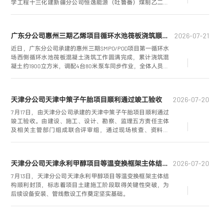
学工程十三化建新疆分公司恒逸能源（吐鲁番）煤制乙二醇
项目负责人圣威，站在地表温度80℃、9级大风裹挟黄沙肆虐
的施工现场，严肃地向随行技术人员进行交代。
广东分公司惠州三期乙烯项目循环水池筏板浇筑顺利完成
2026-07-21
近日，广东分公司承建的惠州三期SMPO/POD项目第一循环水
场西侧循环水池筏板混凝土浇筑工作圆满完成，累计浇筑混
凝土约1900立方米，调配4台80米泵车同步作业，全体人员连
续奋战20小时，顺利完成大方量筏板浇筑施工。
天津分公司天津中策子午胎项目顺利通过竣工验收
2026-07-20
7月17日，由天津分公司承建的天津中策子午胎项目顺利通过
竣工验收。由建设、施工、设计、勘察、监理五方责任主体
及相关主管部门组成联合评审组，通过现场核查、资料审
阅、综合评议，一致确认项目全部建设内容满足设计标准与
现行规范，工程质量评定合格。
天津分公司天津永利甲醇项目等温变换框架主体结构顺利封顶
2026-07-20
7月13日，天津分公司天津永利甲醇项目等温变换框架主体结
构顺利封顶，标志着项目土建施工阶段取得关键性突破，为
后续设备安装、管线敷设工作奠定坚实基础。