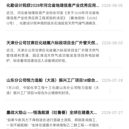
紧扣“六比六创实干争先”劳动竞赛要求，全员吹响大干冲刺集
化勘设计院获2026年河北省地理信息产业优秀应用工程银奖
2026-08-05
结号，以超常规举措抢工期、赶进度、保履约，圆满完成阶
段性攻坚任务，为项目投料试车筑牢坚实基础。
近日，河北省地理信息产业协会印发《关于2026年河北省地
理信息产业优秀应用工程奖励的决定》（冀地信协〔2026〕
12号），化勘设计院申报的延长石油延安天然气储气调峰及配
套LNG项目荣获2026年河北省地理信息产业优秀应用工程银
奖。
天津分公司甘肃巨化硅氟六标段项目全厂外管天然气管线顺利贯通
2026-08-03
近日，天津分公司甘肃巨化硅氟六标段项目全厂外管天然气
管线顺利贯通，园区清洁天然气成功输送至项目热电站锅
炉，标志着项目建设迈入设备调试阶段。
山东分公司恒力造船（大连）振兴工厂项目1#综合办公楼顺利封顶
2026-07-28
7月23日，中国化学工程十三化建山东分公司恒力造船（大
连）振兴工厂项目1#综合办公楼顺利封顶。
鏖战火焰山 ——恒逸能源（吐鲁番）全球在建最大单体煤制乙二醇工程纪实
2026-07-27
“如果今夜风力下降到适合进行混凝土浇筑，那就夜间施工，
一刻不能耽搁！”全球在建最大单体煤制乙二醇工程——中国化