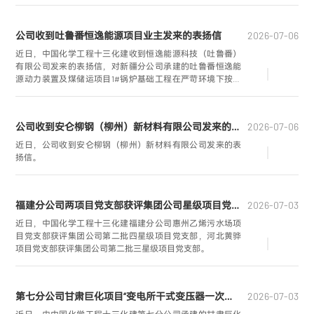
书记计卫东受邀出席业主单位表彰会，并代表获奖施工单位
讲话。
公司收到吐鲁番恒逸能源项目业主发来的表扬信
2026-07-06
近日，中国化学工程十三化建收到恒逸能源科技（吐鲁番）
有限公司发来的表扬信，对新疆分公司承建的吐鲁番恒逸能
源动力装置及煤储运项目1#锅炉基础工程在严苛环境下按期
完成节点目标表示高度认可。项目经理圣威凭借出色的攻坚
表现，被业主单位评为“攻坚能手”。
公司收到安仑柳钢（柳州）新材料有限公司发来的表扬信
2026-07-06
近日，公司收到安仑柳钢（柳州）新材料有限公司发来的表
扬信。
福建分公司两项目党支部获评集团公司星级项目党支部荣誉
2026-07-03
近日，中国化学工程十三化建福建分公司惠州乙烯污水场项
目党支部获评集团公司第二批四星级项目党支部，河北黄骅
项目党支部获评集团公司第二批三星级项目党支部。
第七分公司甘肃巨化项目“变电所干式变压器一次性受电成功”
2026-07-03