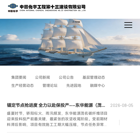
集团要闻
公司新闻
公司公告
基层管理动态
生产经营动态
管理论坛
先进园地
融媒中心
锚定节点抢进度 全力以赴保投产——东华能源（茂名）万吨级碳纤维项目攻坚纪实
2026-08-05
盛夏时节，骄阳似火、雨汛频发，东华能源茂名碳纤维项目
迎来投料投产前最关键、最紧张的攻坚收尾阶段。受前期材
料滞后影响，项目有效施工工期大幅压缩，节点任务异常艰
巨。为全力保障既定投料试车目标，广东分公司东华能源
（茂名）万吨级碳纤维工程项目团队主动担当、精准部署，